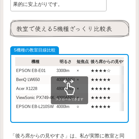
果的に安上がりです。
教室で使える5機種ざっくり比較表
5機種の教室目線比較
機種
明るさ
短焦点
後ろ席からの見やすさ
EPSON EB-E01
3300lm
×
★★★★☆
BenQ LW650
4000ANSI
×
★★★★★
Acer X1228
4800ANSI
×
★★★★★
ViewSonic PX749-4K
4000ANSI
×
★★★★★
スクロールできます
EPSON EB-L210SW
4000lm
○
★★★★★
「後ろ席からの見やすさ」は、私が実際に教室と同