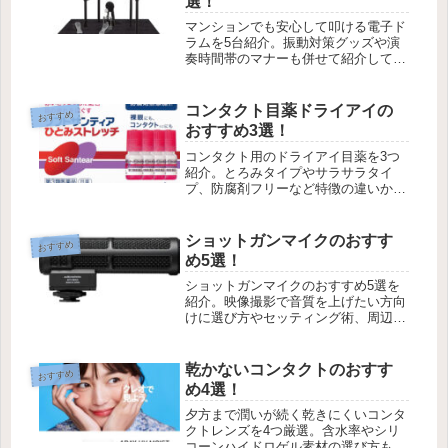
選！
マンションでも安心して叩ける電子ド
ラムを5台紹介。振動対策グッズや演
奏時間帯のマナーも併せて紹介してい
ます。
コンタクト目薬ドライアイの
おすすめ
おすすめ3選！
コンタクト用のドライアイ目薬を3つ
紹介。とろみタイプやサラサラタイ
プ、防腐剤フリーなど特徴の違いから
自分に合った目薬を選ぶポイントも説
明しています。
ショットガンマイクのおすす
おすすめ
め5選！
ショットガンマイクのおすすめ5選を
紹介。映像撮影で音質を上げたい方向
けに選び方やセッティング術、周辺機
材も紹介します。
乾かないコンタクトのおすす
おすすめ
め4選！
夕方まで潤いが続く乾きにくいコンタ
クトレンズを4つ厳選。含水率やシリ
コーンハイドロゲル素材の選び方も紹