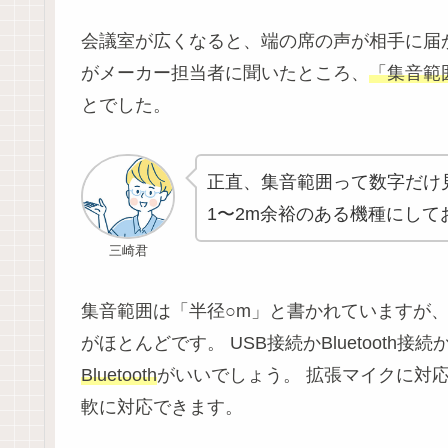
会議室が広くなると、端の席の声が相手に届
がメーカー担当者に聞いたところ、
「集音範
とでした。
正直、集音範囲って数字だけ
1〜2m余裕のある機種にして
三崎君
集音範囲は「半径○m」と書かれていますが
がほとんどです。 USB接続かBluetooth接
Bluetooth
がいいでしょう。 拡張マイクに対
軟に対応できます。