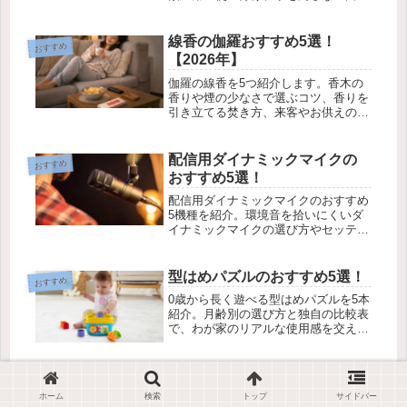
りの工夫まで取り上げます。
線香の伽羅おすすめ5選！
おすすめ
【2026年】
伽羅の線香を5つ紹介します。香木の
香りや煙の少なさで選ぶコツ、香りを
引き立てる焚き方、来客やお供えの場
面で気をつけたい点まで上品な香り体
験を案内します。
配信用ダイナミックマイクの
おすすめ
おすすめ5選！
配信用ダイナミックマイクのおすすめ
5機種を紹介。環境音を拾いにくいダ
イナミックマイクの選び方やセッティ
ング方法、周辺機器も紹介します。
型はめパズルのおすすめ5選！
おすすめ
0歳から長く遊べる型はめパズルを5本
紹介。月齢別の選び方と独自の比較表
で、わが家のリアルな使用感を交えて
リサーチ済みです。
未塗装樹脂コーティングのお
おすすめ
ホーム
検索
トップ
サイドバー
すすめ5選！【2026年】