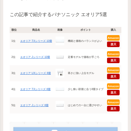
この記事で紹介するパナソニック エオリア5選
順位
商品名
画像
ポイント
購入
Amazon
1位
エオリア TXシリーズ 10畳
機能と価格のバランスがよい
楽天
Amazon
2位
エオリア Jシリーズ 10畳
定番モデルで価格が手ごろ
楽天
Amazon
3位
エオリア UXシリーズ 8畳
寒さに強い上位モデル
楽天
Amazon
4位
エオリア TXシリーズ 8畳
少し狭い部屋に合う8畳タイプ
楽天
Amazon
5位
エオリア Jシリーズ 8畳
はじめての一台に選びやすい
楽天