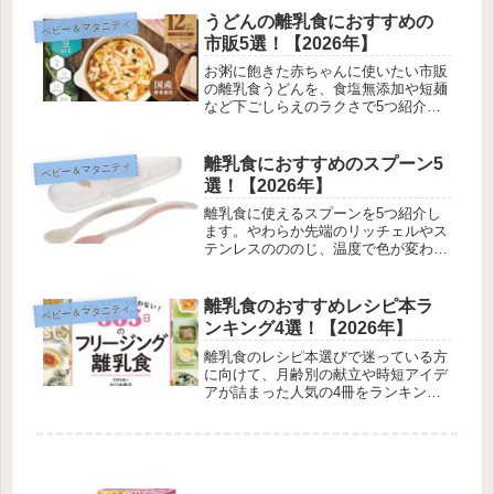
うどんの離乳食におすすめの
ベビー＆マタニティ
市販5選！【2026年】
お粥に飽きた赤ちゃんに使いたい市販
の離乳食うどんを、食塩無添加や短麺
など下ごしらえのラクさで5つ紹介し
ます。レトルトと乾麺の選び方もまと
めました。
離乳食におすすめのスプーン5
ベビー＆マタニティ
選！【2026年】
離乳食に使えるスプーンを5つ紹介し
ます。やわらか先端のリッチェルやス
テンレスのののじ、温度で色が変わる
温感タイプまで、素材と月齢に合わせ
て選べるように集めました。
離乳食のおすすめレシピ本ラ
ベビー＆マタニティ
ンキング4選！【2026年】
離乳食のレシピ本選びで迷っている方
に向けて、月齢別の献立や時短アイデ
アが詰まった人気の4冊をランキング
形式で紹介します。先輩ママの声も交
えました。