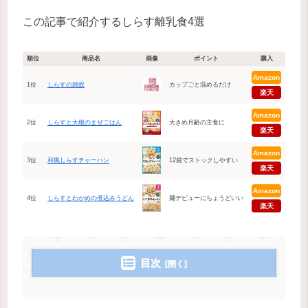
この記事で紹介するしらす離乳食4選
順位
商品名
画像
ポイント
購入
Amazon
1位
しらすの雑炊
カップごと温めるだけ
楽天
Amazon
2位
しらすと大根のまぜごはん
大きめ月齢の主食に
楽天
Amazon
3位
和風しらすチャーハン
12袋でストックしやすい
楽天
Amazon
4位
しらすとわかめの煮込みうどん
麺デビューにちょうどいい
楽天
目次