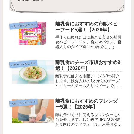
離乳食におすすめの市販ベビ
ベビー＆マタニティ
ーフード5選！【2026年】
手作りに疲れた日に頼れる市販の離乳
食ベビーフードを、粉末やパウチ、容
器入りのタイプ別に5つ紹介します。
月齢別の選び方や手作りとの混ぜ方も
まとめました。
離乳食のチーズ市販おすすめ3
ベビー＆マタニティ
選！【2026年】
離乳食に使える市販チーズを3つ紹介
します。鉄分入りの1才からのチーズ
やクリームチーズ入りベビーまで、塩
分や月齢の目印つきで、1歳ごろから
安心して選べるものを集めました。
離乳食におすすめのブレンダ
ベビー＆マタニティ
ー5選！【2026年】
離乳食づくりに使えるブレンダーを5
台紹介します。1台5役のBRUNOや離
乳食向けのティファール、お手頃な山
善まで、パワーや軽さ、できる調理の
幅で選べるように集めました。