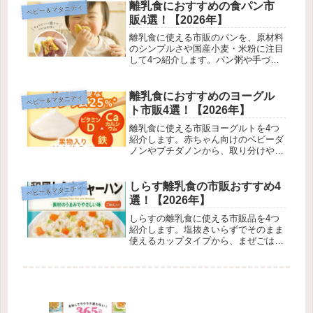
離乳食におすすめの食パン市
ベビー＆マタニティ
販4選！【2026年】
離乳食に使える市販のパンを、原材料
のシンプルさや国産小麦・米粉に注目
して4つ紹介します。パン粥や手づか
み食べの進め方、蜂蜜の注意点もまと
めました。
離乳食におすすめのヨーグル
ベビー＆マタニティ
ト市販4選！【2026年】
離乳食に使える市販ヨーグルトを4つ
紹介します。赤ちゃん向けのベビーダ
ノンやプチダノンから、取り分けやす
いプレーンタイプまで、酸味のやさし
さや月齢の目印つきで選べます。
しらす離乳食の市販おすすめ4
ベビー＆マタニティ
選！【2026年】
しらすの離乳食に使える市販品を4つ
紹介します。塩抜きいらずでそのまま
使えるカップタイプから、まぜごはん
やうどんまで、忙しい毎日に助かる和
光堂のベビーフードを集めました。