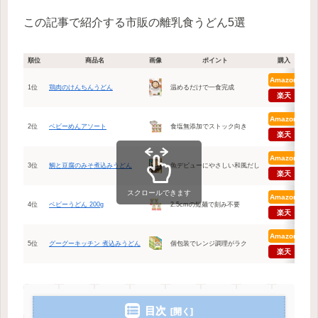
この記事で紹介する市販の離乳食うどん5選
順位
商品名
画像
ポイント
購入
Amazon
1位
鶏肉のけんちんうどん
温めるだけで一食完成
楽天
Amazon
2位
ベビーめんアソート
食塩無添加でストック向き
楽天
Amazon
3位
鯛と豆腐のみそ煮込みうどん
魚デビューにやさしい和風だし
楽天
スクロールできます
Amazon
4位
ベビーうどん 200g
2.5cmの短麺で刻み不要
楽天
Amazon
5位
グーグーキッチン 煮込みうどん
個包装でレンジ調理がラク
楽天
目次