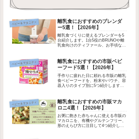
離乳食におすすめのブレンダ
ベビー＆マタニティ
ー5選！【2026年】
離乳食づくりに使えるブレンダーを5
台紹介します。1台5役のBRUNOや離
乳食向けのティファール、お手頃な山
善まで、パワーや軽さ、できる調理の
幅で選べるように集めました。
離乳食におすすめの市販ベビ
ベビー＆マタニティ
ーフード5選！【2026年】
手作りに疲れた日に頼れる市販の離乳
食ベビーフードを、粉末やパウチ、容
器入りのタイプ別に5つ紹介します。
月齢別の選び方や手作りとの混ぜ方も
まとめました。
離乳食におすすめの市販マカ
ベビー＆マタニティ
ロニ4選！【2026年】
お粥に飽きた赤ちゃんに使える市販の
マカロニを、有機やグルテンフリー、
形のえらび方に注目して4つ紹介しま
す。月齢別のゆで方や手づかみのコツ
もまとめました。