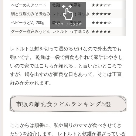
ベビーめんアソート
乾麺
無添加
★★★☆☆
★
鯛と豆腐のみそ煮込み
レトルト
うす味つき
★★★★★
★
ベビーうどん 200g
乾麺
無添加
★★★★☆
★
スクロールできます
グーグー煮込みうどん
レトルト
うす味つき
★★★★★
★
レトルトは封を切って温めるだけなので外出先でも
強いです。 乾麺は一袋で何食も作れて家計にやさし
いので家ではこちらが頼れる…と言いたいところで
すが、鍋を出すのが面倒な日もあって、そこは正直
好みが分かれます。
市販の離乳食うどんランキング5選
ここからは順番に、私や周りのママが食べさせてき
た5つを紹介します。 レトルトと乾麺が混ざっている