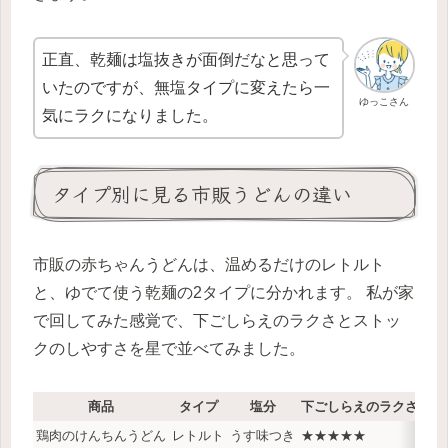
正直、乾麺は塩抜きが面倒だなと思って
いたのですが、無塩タイプに変えたら一
ゆっこさん
気にラクになりました。
タイプ別に見る市販うどんの違い
市販の赤ちゃんうどんは、温めるだけのレトルト
と、ゆでて使う乾麺の2タイプに分かれます。 私が家
で回してみた感覚で、下ごしらえのラクさとストッ
クのしやすさを星で並べてみました。
商品
タイプ
塩分
下ごしらえのラクさ
ス
鶏肉のけんちんうどん
レトルト
うす味つき
★★★★★
★