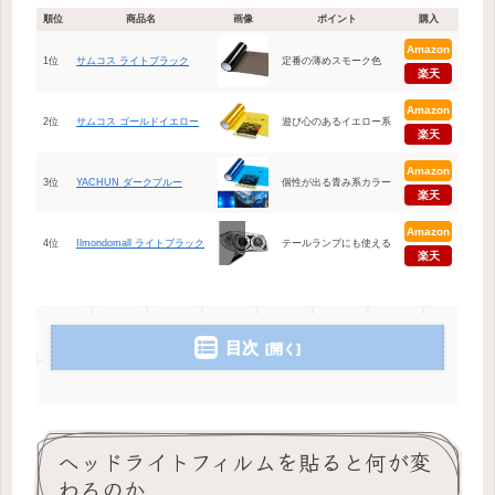
順位
商品名
画像
ポイント
購入
Amazon
1位
サムコス ライトブラック
定番の薄めスモーク色
楽天
Amazon
2位
サムコス ゴールドイエロー
遊び心のあるイエロー系
楽天
Amazon
3位
YACHUN ダークブルー
個性が出る青み系カラー
楽天
Amazon
4位
Ilmondomall ライトブラック
テールランプにも使える
楽天
目次
ヘッドライトフィルムを貼ると何が変
わるのか