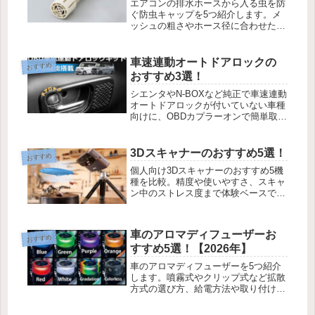
エアコンの排水ホースから入る虫を防
ぐ防虫キャップを5つ紹介します。メ
ッシュの粗さやホース径に合わせた選
び方、取り付け前にやっておくと差が
出る対策まで、買う前に役立つ情報を
集めました。
車速連動オートドアロックの
おすすめ
おすすめ3選！
シエンタやN-BOXなど純正で車速連動
オートドアロックが付いていない車種
向けに、OBDカプラーオンで簡単取り
付けできる3製品を比較。安全機能や
設定の柔軟さで横井宗孝が選びまし
た。
3Dスキャナーのおすすめ5選！
おすすめ
個人向け3Dスキャナーのおすすめ5機
種を比較。精度や使いやすさ、スキャ
ン中のストレス度まで体験ベースで紹
介します。
車のアロマディフューザーお
おすすめ
すすめ5選！【2026年】
車のアロマディフューザーを5つ紹介
します。噴霧式やクリップ式など拡散
方式の選び方、給電方法や取り付けの
しやすさ、香りが効くドライブシーン
までまとめました。