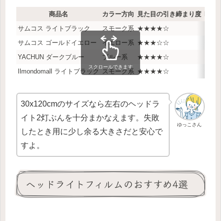
商品名
カラー方向
見た目の引き締まり度
DIY
サムコス ライトブラック
スモーク系
★★★★☆
★★
サムコス ゴールドイエロー
イエロー系
★★★☆☆
★★
YACHUN ダークブルー
ブルー系
★★★★☆
★★
スクロールできます
Ilmondomall ライトブラック
スモーク系
★★★★☆
★★
30x120cmのサイズなら左右のヘッドラ
イト2灯ぶんを十分まかなえます。失敗
ゆっこさん
したとき用に少し余る大きさだと安心で
すよ。
ヘッドライトフィルムのおすすめ4選