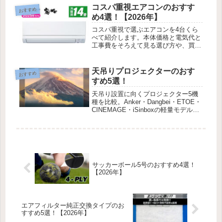
コスパ重視エアコンのおすす
おすすめ
め4選！【2026年】
コスパ重視で選ぶエアコンを4台くら
べて紹介します。本体価格と電気代と
工事費をそろえて見る選び方や、買っ
たあとに電気代をおさえる使い方、安
く買える時期までまとめました。
天吊りプロジェクターのおす
おすすめ
すめ5選！
天吊り設置に向くプロジェクター5機
種を比較。Anker・Dangbei・ETOE・
CINEMAGE・iSinboxの軽量モデルを
マウント目線で紹介します。
サッカーボール5号のおすすめ4選！
【2026年】
エアフィルター純正交換タイプのお
すすめ5選！【2026年】