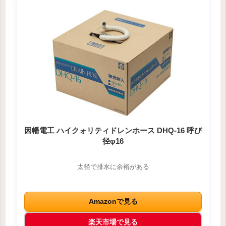
因幡電工 ハイクォリティドレンホース DHQ-16 呼び
径φ16
太径で排水に余裕がある
Amazonで見る
楽天市場で見る