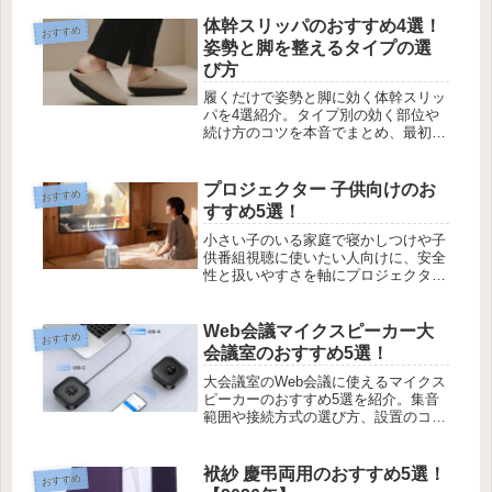
た。
体幹スリッパのおすすめ4選！
おすすめ
姿勢と脚を整えるタイプの選
び方
履くだけで姿勢と脚に効く体幹スリッ
パを4選紹介。タイプ別の効く部位や
続け方のコツを本音でまとめ、最初の
1足選びをサポートします。
プロジェクター 子供向けのお
おすすめ
すすめ5選！
小さい子のいる家庭で寝かしつけや子
供番組視聴に使いたい人向けに、安全
性と扱いやすさを軸にプロジェクター
5機種を紹介します。
Web会議マイクスピーカー大
おすすめ
会議室のおすすめ5選！
大会議室のWeb会議に使えるマイクス
ピーカーのおすすめ5選を紹介。集音
範囲や接続方式の選び方、設置のコツ
まで現場目線でまとめました。
袱紗 慶弔両用のおすすめ5選！
おすすめ