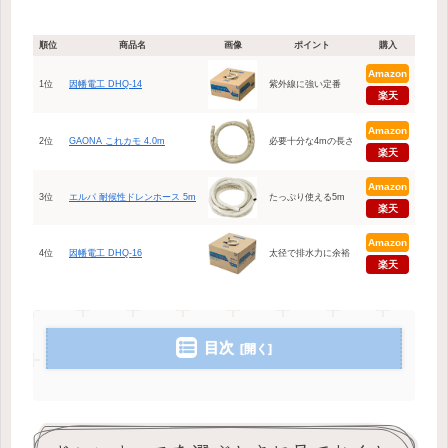
順位
商品名
画像
ポイント
購入
Amazon
1位
因幡電工 DHQ-14
紫外線に強い定番
楽天
Amazon
2位
GAONA これカモ 4.0m
必要十分な4mの長さ
楽天
Amazon
3位
エルパ 耐候性ドレンホース 5m
たっぷり使える5m
楽天
Amazon
4位
因幡電工 DHQ-16
太径で排水力に余裕
楽天
目次